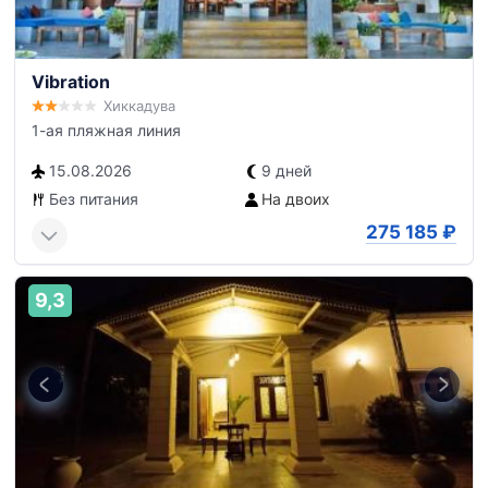
Vibration
Хиккадува
1-ая пляжная линия
15.08.2026
9 дней
Без питания
На двоих
275 185
₽
9,3