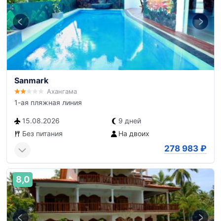
Sanmark
Ахангама
1-ая пляжная линия
15.08.2026
9 дней
Без питания
На двоих
278 983
₽
8,0