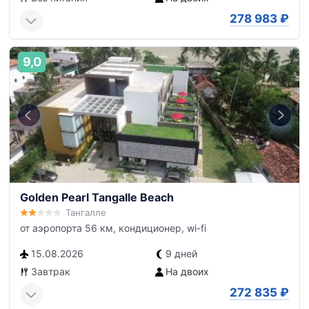
278 983
₽
9,0
Golden Pearl Tangalle Beach
Тангалле
от аэропорта 56 км, кондиционер, wi-fi
15.08.2026
9 дней
Завтрак
На двоих
272 835
₽