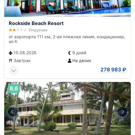
Rockside Beach Resort
Индурува
от аэропорта 111 км, 2-ая пляжная линия, кондиционер,
wi-fi
15.08.2026
9 дней
Завтрак
На двоих
278 983
₽
8,6