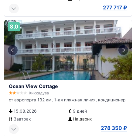
277 717
₽
8,0
Ocean View Cottage
Хиккадува
от аэропорта 132 км, 1-ая пляжная линия, кондиционер
15.08.2026
9 дней
Завтрак
На двоих
278 350
₽