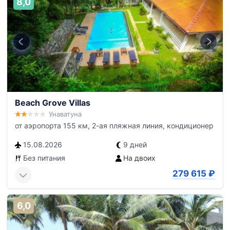
8,0
Beach Grove Villas
Унаватуна
от аэропорта 155 км, 2-ая пляжная линия, кондиционер
15.08.2026
9 дней
Без питания
На двоих
279 615
₽
6,0