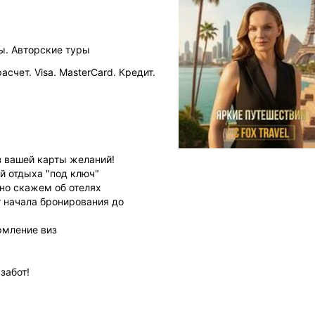
ы. Авторские туры
счет. Visa. MasterCard. Кредит.
з вашей карты желаний!
й отдыха "под ключ"
но скажем об отелях
т начала бронирования до
рмление виз
забот!